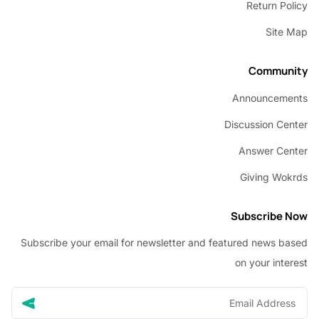
Return P
Sit
Commu
Announcem
Discussion C
Answer C
Giving W
Subscribe
Subscribe your email for newsletter and featured news 
on your in