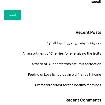
ث
البحث
Recent P
 متنوعة من الكرز لتنشيط الفاكهة
An assortment of Cherries for energizing the f
A taste of Blueberry from nature’s perfe
Feeling of Love is not lost in old friends i
Summer breakfast for the healthy mor
Recent Comm