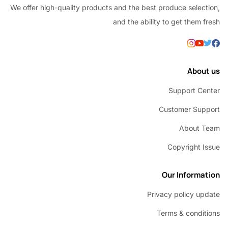
We offer high-quality products and the best produce selec
and the ability to get them
Abou
Support C
Customer Su
About 
Copyright 
Our Inform
Privacy policy u
Terms & condi