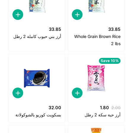
33.85
33.8
Whole Grain Brown Ric
أرز بني حبوب كاملة 2 رطل
2 lb
Save 10%
السعر
السعر
32.00
1.80
2.0
الأصلي
الحالي
ز حبة سكة 2 رطل
بسكويت كوريو بالشوكولاتة
هو:
هو:
1.80.
2.00.