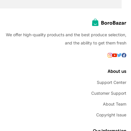
We offer high-quality products and the best produce selec
and the ability to get them
Abou
Support C
Customer Su
About 
Copyright 
Our Inform