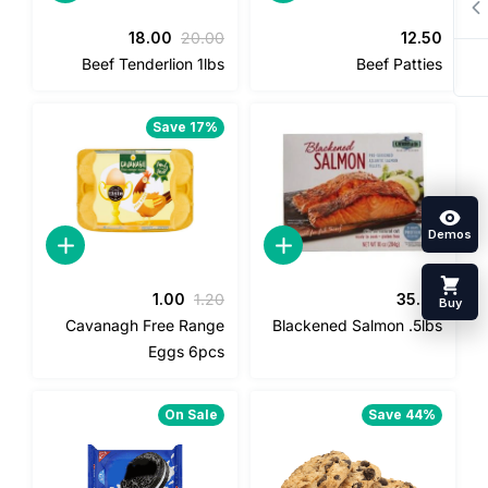
السعر
السعر
18.00
20.00
12.5
الأصلي
الحالي
Beef Tenderlion 1lbs
Beef Pattie
هو:
هو:
18.00.
20.00.
Save 17%
السعر
السعر
1.00
1.20
35.0
الأصلي
الحالي
Cavanagh Free Range
Blackened Salmon .5lb
هو:
هو:
Eggs 6pcs
1.00.
1.20.
On Sale
Save 44%