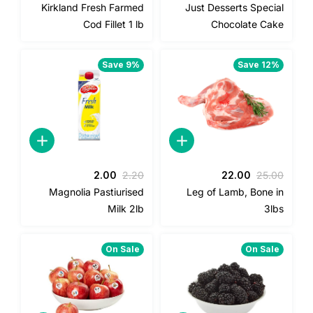
الأصلي
الحالي
Kirkland Fresh Farmed
Just Desserts Specia
هو:
هو:
Cod Fillet 1 lb
Chocolate Cak
58.00.
65.00.
Save 9%
Save 12%
السعر
السعر
السعر
السعر
2.00
2.20
22.00
25.0
الأصلي
الحالي
الأصلي
الحالي
Magnolia Pastiurised
Leg of Lamb, Bone i
هو:
هو:
هو:
هو:
Milk 2lb
3lb
2.00.
2.20.
22.00.
25.00.
On Sale
On Sale