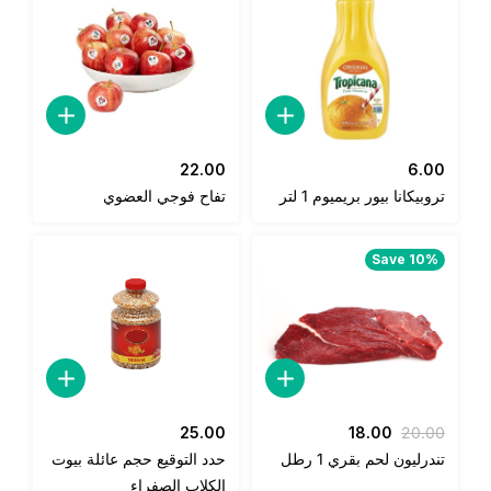
22.00
6.0
وبيكانا بيور بريميوم 1 لتر
تفاح فوجي العضوي
Save 10%
السعر
السعر
25.00
18.00
20.0
الأصلي
الحالي
درليون لحم بقري 1 رطل
حدد التوقيع حجم عائلة بيوت
هو:
هو:
الكلاب الصفراء