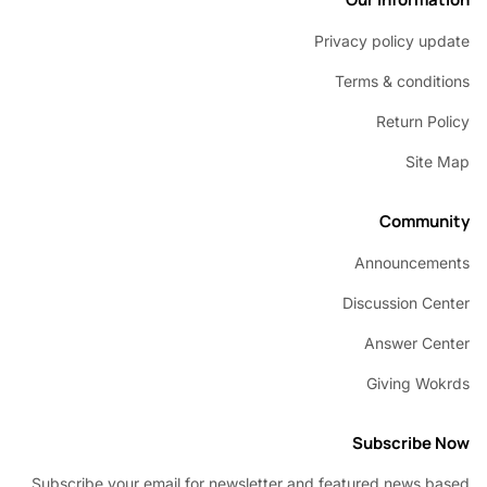
Privacy policy u
Terms & condi
Return P
Sit
Commu
Announcem
Discussion C
Answer C
Giving W
Subscribe
Subscribe your email for newsletter and featured news 