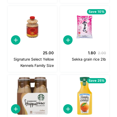
Save 10%
السعر
السعر
25.00
1.80
2.0
الأصلي
الحالي
Signature Select Yellow
Sekka grain rice 2l
هو:
هو:
Kennels Family Size
1.80.
2.00.
Save 25%