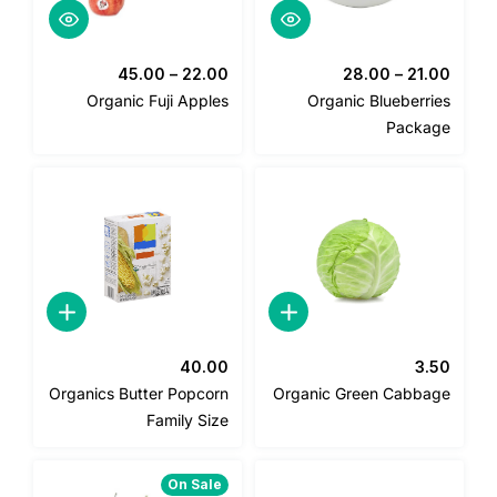
45.00
–
22.00
28.00
–
21.0
Organic Fuji Apples
Organic Blueberrie
Packag
40.00
3.5
Organics Butter Popcorn
Organic Green Cabbag
Family Size
On Sale