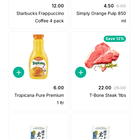
السعر
السعر
12.00
4.50
6.0
الأصلي
الحالي
Starbucks Frappuccino
Simply Orange Pulp 85
هو:
هو:
Coffee 4 pack
m
4.50.
6.00.
Save 12%
السعر
السعر
6.00
22.00
25.0
الأصلي
الحالي
Tropicana Pure Premium
T-Bone Steak 1lb
هو:
هو:
1 ltr
22.00.
25.00.