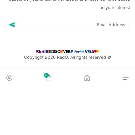
on your in
© Copyright 2026 RedQ, All rights reserved
0