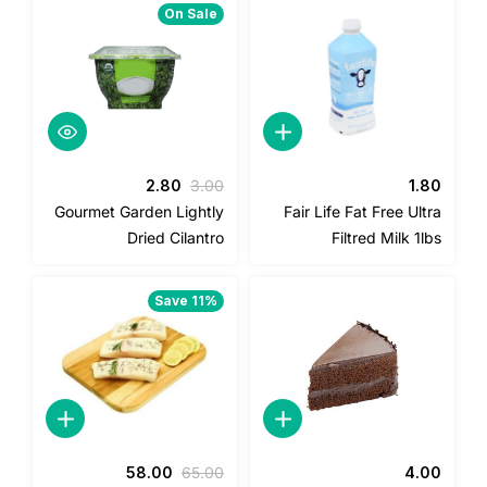
On Sale
السعر
السعر
2.80
3.00
1.8
الأصلي
الحالي
Gourmet Garden Lightly
Fair Life Fat Free Ultr
هو:
هو:
Dried Cilantro
Filtred Milk 1l
2.80.
3.00.
Save 11%
السعر
السعر
58.00
65.00
4.0