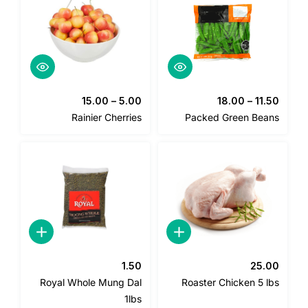
15.00
–
5.00
18.00
–
11.5
Rainier Cherries
Packed Green Bean
1.50
25.0
Royal Whole Mung Dal
Roaster Chicken 5 lb
1lbs